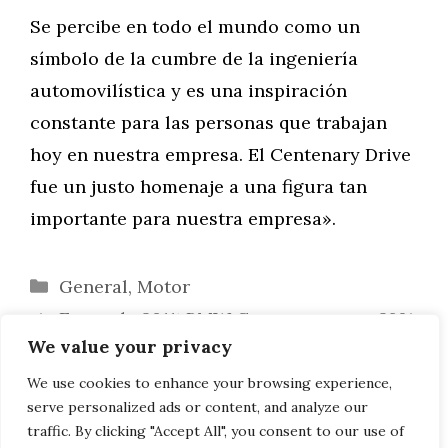
Se percibe en todo el mundo como un
símbolo de la cumbre de la ingeniería
automovilística y es una inspiración
constante para las personas que trabajan
hoy en nuestra empresa. El Centenary Drive
fue un justo homenaje a una figura tan
importante para nuestra empresa».
Categorías
General
,
Motor
Enero de 2011: BMW Group crece un 28%
We value your privacy
en todo el mundo.
El vehículo BMW Megacity incorpora un
We use cookies to enhance your browsing experience,
serve personalized ads or content, and analyze our
extensor de autonomía opcional.
traffic. By clicking "Accept All", you consent to our use of