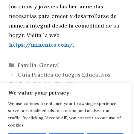
los niños y jóvenes las herramientas
necesarias para crecer y desarrollarse de
manera integral desde la comodidad de su
hogar. Visita la web
https://minenito.com/
.
Categorías
Familia
,
General
Guía Práctica de Juegos Educativos
Según la Edad de Tus Hijos
We value your privacy
100 Actividades Educativas para
Estimular y Educar a Niños de Todas las
We use cookies to enhance your browsing experience,
serve personalized ads or content, and analyze our
Edades
traffic. By clicking "Accept All", you consent to our use of
cookies.