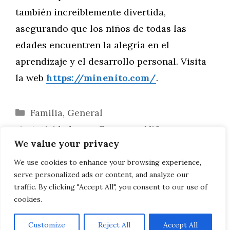
también increíblemente divertida,
asegurando que los niños de todas las
edades encuentren la alegría en el
aprendizaje y el desarrollo personal. Visita
la web
https://minenito.com/
.
Categorías
Familia
,
General
Actividades en Casa para Niños:
We value your privacy
Estimulando el Aprendizaje en Cada Etapa
Yoga y Mindfulness para Niños:
We use cookies to enhance your browsing experience,
serve personalized ads or content, and analyze our
Adaptando Prácticas Según su Desarrollo
traffic. By clicking "Accept All", you consent to our use of
cookies.
Customize
Reject All
Accept All
AVISO LEGAL, POLITICA DE PRIVACIDAD, COOKIES