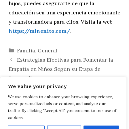
hijos, puedes asegurarte de que la
educación sea una experiencia emocionante
y transformadora para ellos. Visita la web
https://minenito.com/
.
Categorías
Familia
,
General
Estrategias Efectivas para Fomentar la
Empatía en Niños Según su Etapa de
Desarrollo
We value your privacy
Combinando Diversión y Aprendizaje:
Actividades Educativas Personalizadas por
We use cookies to enhance your browsing experience,
serve personalized ads or content, and analyze our
Edad
traffic. By clicking "Accept All", you consent to our use of
cookies.