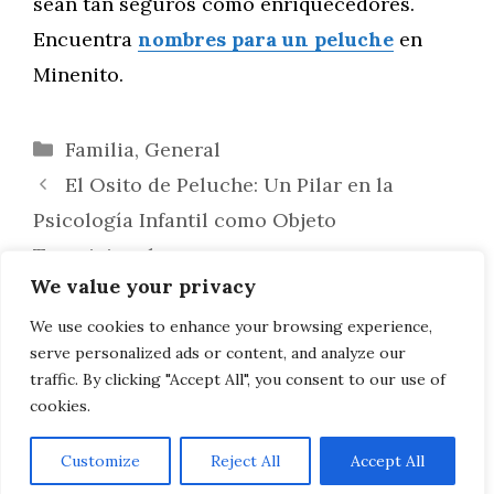
sean tan seguros como enriquecedores.
Encuentra
nombres para un peluche
en
Minenito.
Categorías
Familia
,
General
El Osito de Peluche: Un Pilar en la
Psicología Infantil como Objeto
Transicional
We value your privacy
Guía Práctica: Verificación de la
Seguridad de Ositos de Peluche para Niños
We use cookies to enhance your browsing experience,
serve personalized ads or content, and analyze our
Pequeños
traffic. By clicking "Accept All", you consent to our use of
cookies.
Customize
Reject All
Accept All
AVISO LEGAL, POLITICA DE PRIVACIDAD, COOKIES