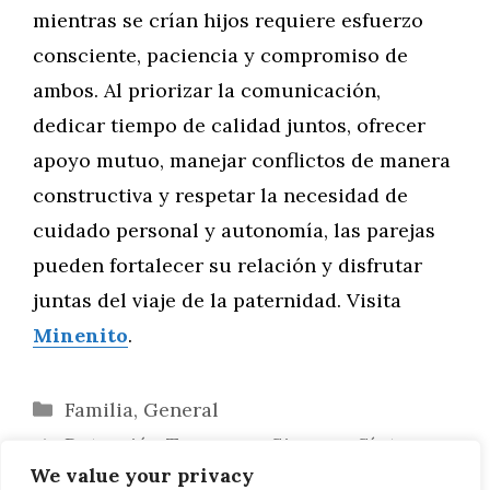
mientras se crían hijos requiere esfuerzo
consciente, paciencia y compromiso de
ambos. Al priorizar la comunicación,
dedicar tiempo de calidad juntos, ofrecer
apoyo mutuo, manejar conflictos de manera
constructiva y respetar la necesidad de
cuidado personal y autonomía, las parejas
pueden fortalecer su relación y disfrutar
juntas del viaje de la paternidad. Visita
Minenito
.
Categorías
Familia
,
General
Detección Temprana: Signos y Síntomas
We value your privacy
de Problemas Auditivos en Bebés