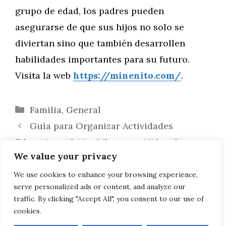
grupo de edad, los padres pueden
asegurarse de que sus hijos no solo se
diviertan sino que también desarrollen
habilidades importantes para su futuro.
Visita la web
https://minenito.com/
.
Categorías
Familia
,
General
Guía para Organizar Actividades
Educativas al Aire Libre para Niños de
We value your privacy
Todas las Edades
Actividades Educativas Ideales Para
We use cookies to enhance your browsing experience,
serve personalized ads or content, and analyze our
Cada Etapa de la Infancia en la Escuela
traffic. By clicking "Accept All", you consent to our use of
cookies.