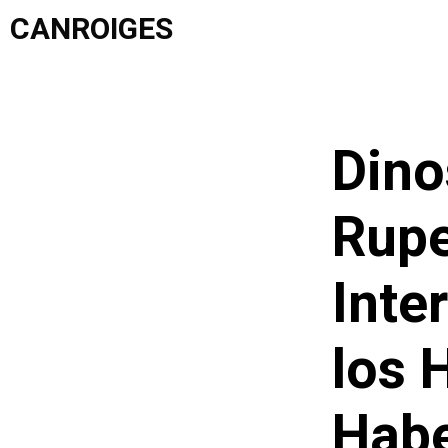
Saltar
CANROIGES
al
contenido
Dino
Rupe
Inte
los 
Habe