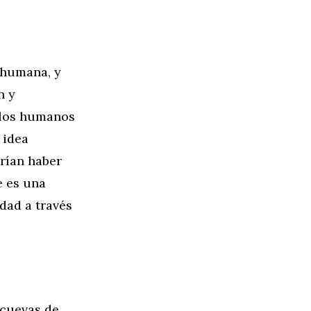
 humana, y
n y
 los humanos
 idea
rían haber
e es una
idad a través
 cuevas de