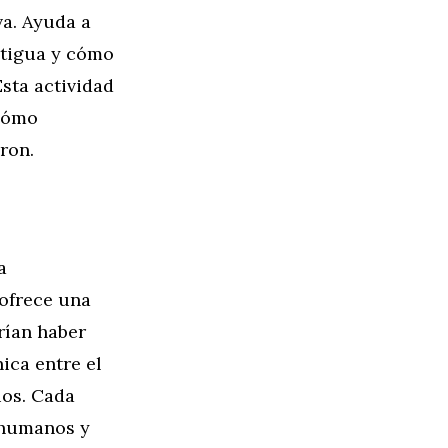
va. Ayuda a
antigua y cómo
sta actividad
 cómo
ron.
a
 ofrece una
rían haber
ica entre el
ios. Cada
 humanos y