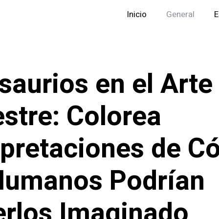
Inicio
General
E
saurios en el Arte
stre: Colorea
rpretaciones de 
Humanos Podrían
rlos Imaginado