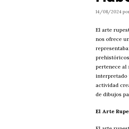
14/08/2024
po
El arte rupe
nos ofrece un
representaba
prehistórico
pertenece al
interpretado 
actividad cre
de dibujos pa
El Arte Rupe
El arte rupes