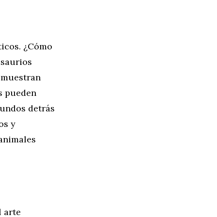
íticos. ¿Cómo
osaurios
e muestran
as pueden
ofundos detrás
os y
 animales
 arte