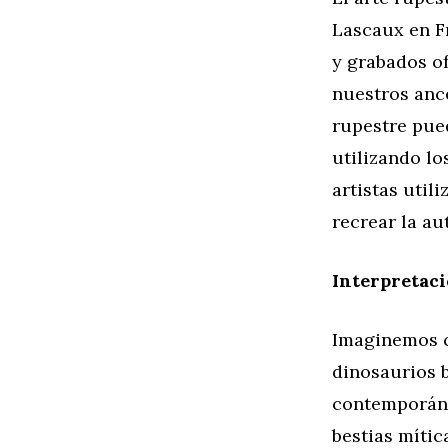
Lascaux en Fr
y grabados of
nuestros ance
rupestre pue
utilizando l
artistas util
recrear la au
Interpretaci
Imaginemos c
dinosaurios 
contemporáne
bestias mític