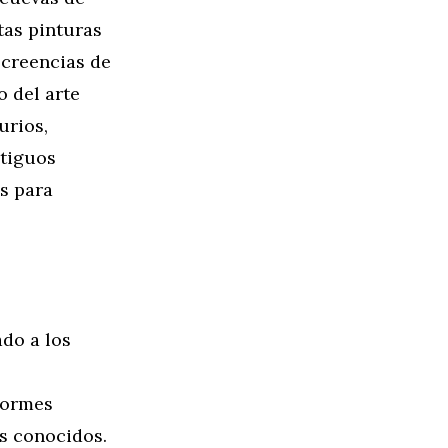
tas pinturas
 creencias de
o del arte
urios,
ntiguos
es para
do a los
normes
es conocidos.