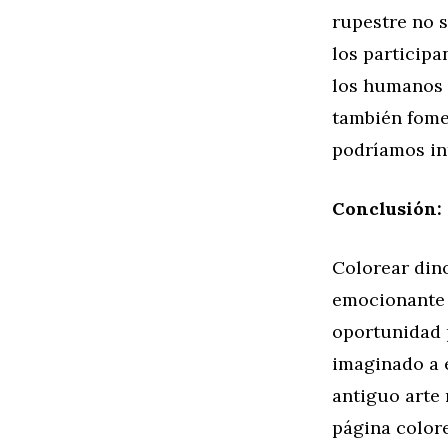
rupestre no s
los participa
los humanos 
también fome
podríamos int
Conclusión:
Colorear dino
emocionante d
oportunidad 
imaginado a 
antiguo arte 
página color