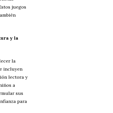
Estos juegos
también
ura y la
lecer la
ue incluyen
ión lectora y
niños a
ormular sus
onfianza para