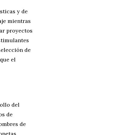
sticas y de
aje mientras
nar proyectos
stimulantes
selección de
que el
ollo del
os de
nombres de
ionetas