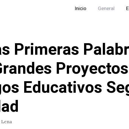
Inicio
General
E
as Primeras Palab
Grandes Proyectos
os Educativos Se
dad
r
Lena