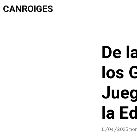
Saltar
CANROIGES
al
contenido
De l
los 
Jueg
la E
11/04/2025
po