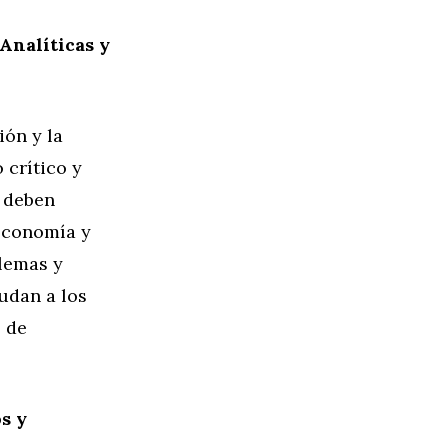
Analíticas y
ión y la
 crítico y
s deben
economía y
lemas y
udan a los
s de
s y