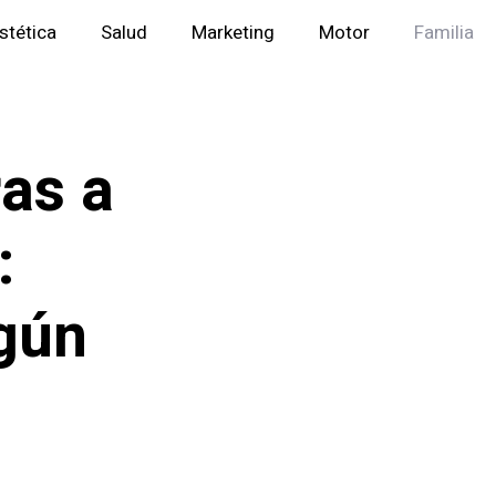
stética
Salud
Marketing
Motor
Familia
ras a
:
gún