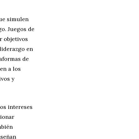
ue simulen
go. Juegos de
r objetivos
liderazgo en
taformas de
en a los
ivos y
los intereses
ionar
mbién
nseñan