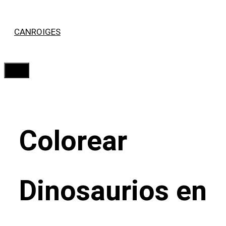
Saltar
CANROIGES
al
contenido
Menú
Colorear
Dinosaurios en