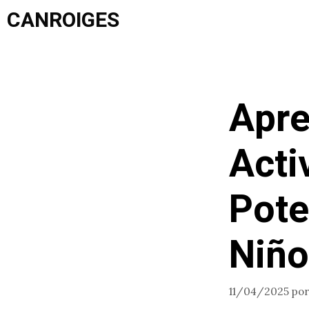
Saltar
CANROIGES
al
contenido
Apre
Acti
Pote
Niño
11/04/2025
po