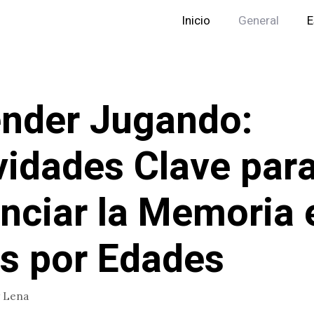
Inicio
General
E
nder Jugando:
vidades Clave par
nciar la Memoria 
s por Edades
r
Lena