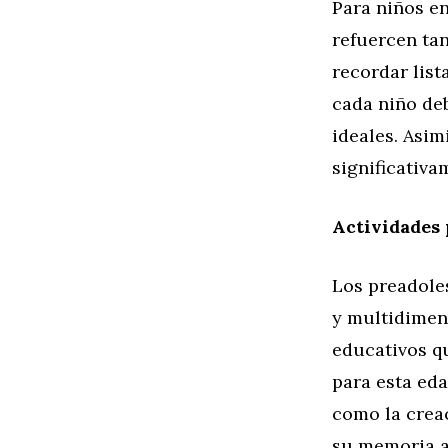
Para niños en
refuercen ta
recordar lis
cada niño deb
ideales. Asim
significativa
Actividades 
Los preadole
y multidimens
educativos qu
para esta ed
como la crea
su memoria a