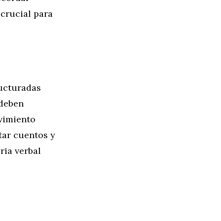
 crucial para
ructuradas
 deben
ovimiento
tar cuentos y
ria verbal