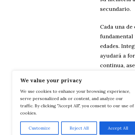
secundario.
Cada una de e
fundamental 
edades. Integ
ayudará a fo
continua, as
Visita la web
We value your privacy
We use cookies to enhance your browsing experience,
Categorías
Familia
,
Gen
serve personalized ads or content, and analyze our
Actividades 
Fomentando 
traffic. By clicking "Accept All", you consent to our use of
cookies.
Customize
Reject All
Accept All