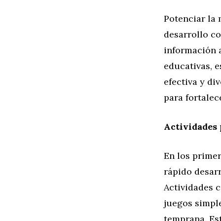
Potenciar la
desarrollo co
información a
educativas, e
efectiva y di
para fortalec
Actividades 
En los primer
rápido desarr
Actividades c
juegos simpl
temprana. Es