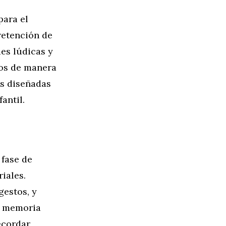
para el
 retención de
des lúdicas y
ños de manera
as diseñadas
antil.
 fase de
iales.
gestos, y
a memoria
ecordar