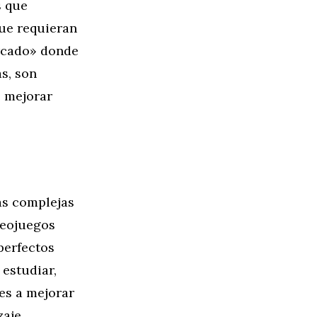
s que
que requieran
ercado» donde
s, son
e mejorar
ás complejas
deojuegos
perfectos
estudiar,
es a mejorar
zaje